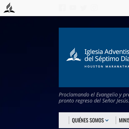
Skip
to
content
Proclamando el Evangelio y p
pronto regreso del Señor Jesús
QUIÉNES SOMOS
MINI