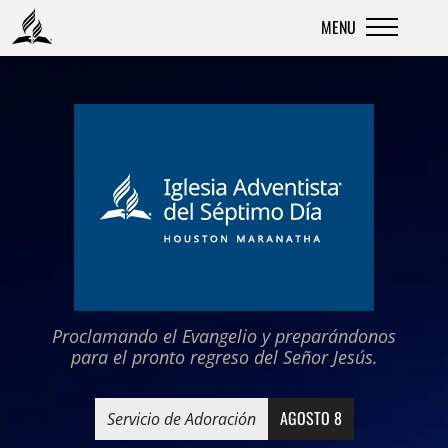
MENU
Skip
to
content
Proclamando el Evangelio y preparándonos
para el pronto regreso del Señor Jesús.
AGOSTO 8
Servicio de Adoración