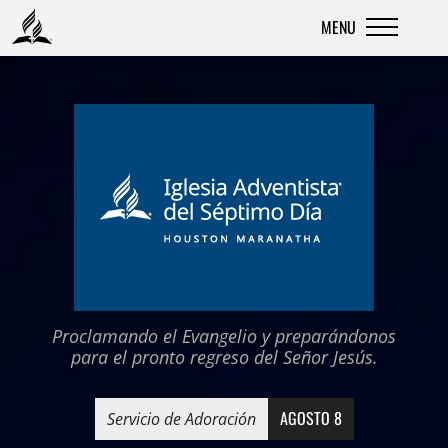
MENU
Skip
to
content
Proclamando el Evangelio y preparándonos
para el pronto regreso del Señor Jesús.
AGOSTO 8
Servicio de Adoración